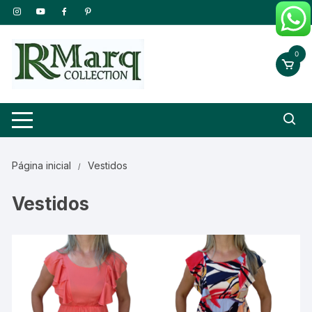
Pular
para
o
0
conteúdo
Página inicial
Vestidos
Vestidos