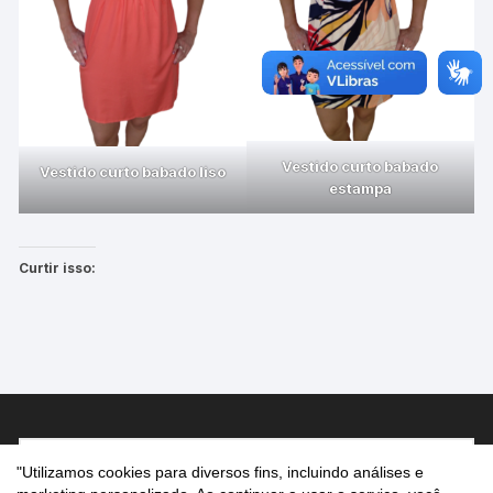
Vestido curto babado
Vestido curto babado liso
estampa
Curtir isso:
Pesquisar
"Utilizamos cookies para diversos fins, incluindo análises e
por: