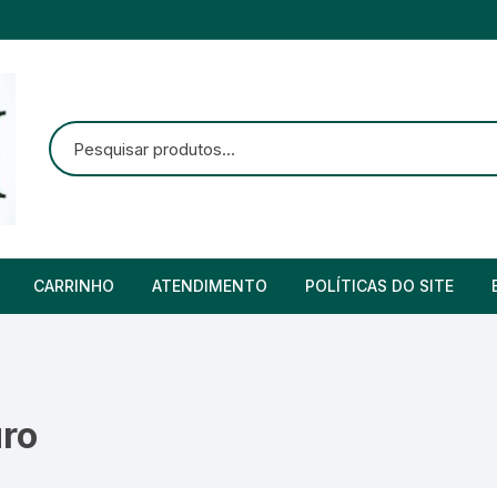
CARRINHO
ATENDIMENTO
POLÍTICAS DO SITE
s
Finalizar compra
Política de Envios
orações/homenagens
Cupom Desconto – Frete
Política de privacidade
Grátis
uro
Política de troca, devol
Formas de Pagamentos
reembolso