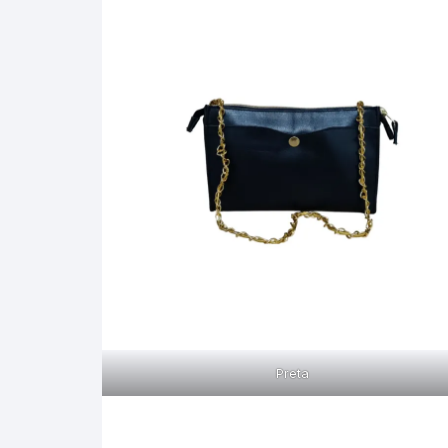
Porta Passaporte
Estojo Óculos
Vestidos
Preta