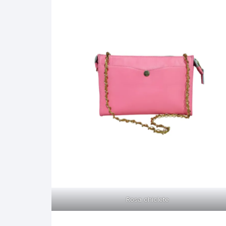
Calçados Masculinos
Camisetas Femininas
Camisas Gola Polo
Camisetas
Cintos Femininos
Cintos Masculinos
Camisas Gola Polo
Carteira Feminina
Carteiras Masculinas
Carteiras Masculinas
Estojo Óculos
Carteira Pequena
Carteira Pequena
Pochete/Estojo/Carteira
Pochetes/necessaire
Cintos Femininos
Porta Passaporte
Estojo Óculos
Cintos Masculinos
Vestidos
Porta Passaporte
Carteira Feminina
Pulseiras para Relógios
Pochetes/necessaire
Rosa chiclete
Pochete/Estojo/Carteira