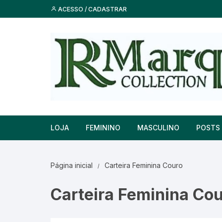
Pular
ACESSO / CADASTRAR
para
o
conteúdo
LOJA
FEMININO
MASCULINO
POSTS
Pulseiras para Relógios
Bolsas Femininas
Braceletes
Vídeo
Página inicial
Carteira Feminina Couro
Braceletes
Braceletes
Calçados Masculinos
Comem
Carteira Feminina Co
Bolsas Femininas
Pulseiras para Relógios
Camisetas Masculinas