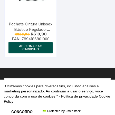
ser
ser
escolhidas
escolhid
na
na
página
página
Pochete Cintura Unissex
do
do
Elástico Regulador
O
O
R$
19,90
produto
produto
R$
23,90
RMarq Collection
preço
preço
EAN:
7894186801000
original
atual
era:
é:
ADICIONAR AO
R$23,90.
R$19,90.
CARRINHO
Pesquisar
"Utilizamos cookies para diversos fins, incluindo análises e
por:
marketing personalizado. Ao continuar a usar o serviço, você
concorda com o uso de cookies." -
Política de privacidade Cookie
Policy
CONCORDO
Protected by Patchstack