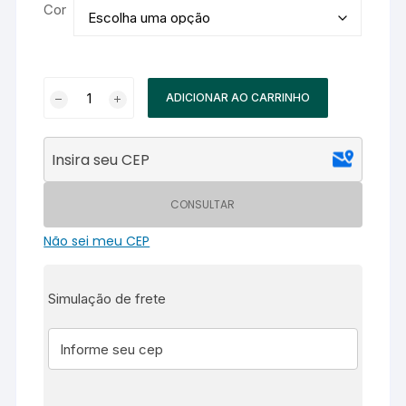
Cor
Capa
ADICIONAR AO CARRINHO
de
Celular
Para
Cinto
Nylon
CONSULTAR
Reforçado
quantidade
Não sei meu CEP
Simulação de frete