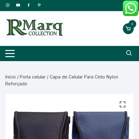
Pular
para
o
0
conteúdo
Início
/
Porta celular
/ Capa de Celular Para Cinto Nylon
Reforçado