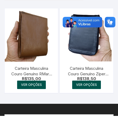
Carteira Masculina
Carteira Masculina
Couro Genuíno RMarq
Couro Genuíno Zíper
R$
135,00
R$
138,50
Collection
RMarq Collection
Este
Este
VER OPÇÕES
VER OPÇÕES
produto
produto
tem
tem
várias
várias
variantes.
variantes
As
As
Pesquisar