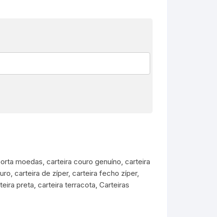
porta moedas
,
carteira couro genuíno
,
carteira
ouro
,
carteira de zíper
,
carteira fecho zíper
,
teira preta
,
carteira terracota
,
Carteiras