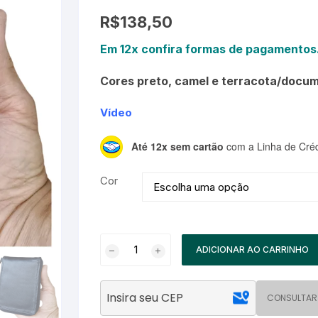
R$
138,50
Em 12x confira formas de pagamentos
Cores preto, camel e terracota/docum
Vídeo
Até 12x sem cartão
com a Linha de Créd
Cor
Carteira
ADICIONAR AO CARRINHO
Masculina
Couro
Genuíno
CONSULTAR
Zíper