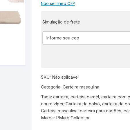
RMarq
Não sei meu CEP
Collection
quantidade
Simulação de frete
SKU:
Não aplicável
Categoria:
Carteira masculina
Tags:
carteira
,
carteira camel
,
carteira com 
couro zíper
,
Carteira de bolso
,
carteira de c
Carteira masculina
,
carteira para cartões
,
car
Marca:
RMarq Collection