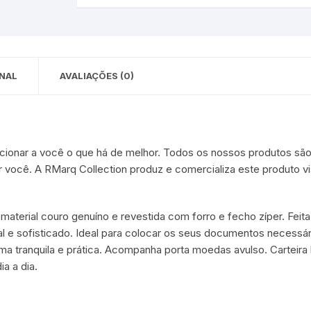
NAL
AVALIAÇÕES (0)
cionar a você o que há de melhor. Todos os nossos produtos são
r você. A RMarq Collection produz e comercializa este produto v
aterial couro genuíno e revestida com forro e fecho zíper. Feit
e sofisticado. Ideal para colocar os seus documentos necessári
ma tranquila e prática. Acompanha porta moedas avulso. Carteira 
ia a dia.