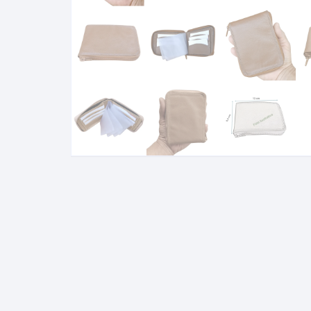
Porta Passaporte
Estojo Óculos
Vestidos