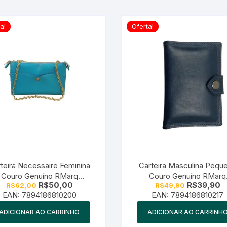
a!
Oferta!
teira Necessaire Feminina
Carteira Masculina Pequ
Couro Genuíno RMarq
Couro Genuíno RMarq
O
O
O
O
R$
50,00
R$
39,90
R$
62,00
R$
49,90
ollection – Azul Turquesa
Collection – Azul marin
preço
preço
preço
p
EAN:
7894186810200
EAN:
7894186810217
original
atual
original
at
era:
é:
era:
é:
ADICIONAR AO CARRINHO
ADICIONAR AO CARRINH
R$62,00.
R$50,00.
R$49,90.
R