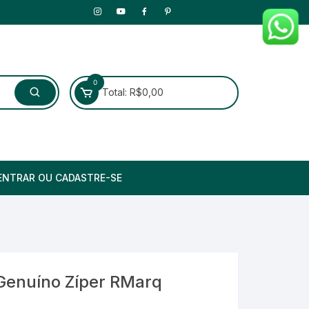
0
Total:
R$
0,00
ENTRAR OU CADASTRE-SE
ução e
 Genuíno Zíper RMarq