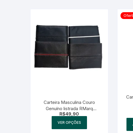
Ofert
Car
Carteira Masculina Couro
Genuíno listrada RMarq
C
R$
49,90
Collection
Este
VER OPÇÕES
produto