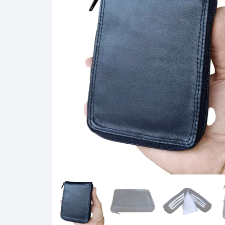
Calçados Masculinos
Camisetas Femininas
Camisas Gola Polo
Camisetas
Cintos Femininos
Cintos Masculinos
Camisas Gola Polo
Carteira Feminina
Carteiras Masculinas
Carteiras Masculinas
Estojo Óculos
Carteira Pequena
Carteira Pequena
Pochete/Estojo/Carteira
Pochetes/necessaire
Cintos Femininos
Porta Passaporte
Estojo Óculos
Cintos Masculinos
Vestidos
Porta Passaporte
Carteira Feminina
Pulseiras para Relógios
Pochetes/necessaire
Pochete/Estojo/Carteira